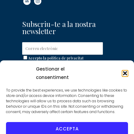
Subscriu-te a la nostra
newsletter
Accepto la
política de privacitat
Gestionar el
consentiment
Accés a la Plataforma
To provide the best experiences, we use technologies like cookies to
store and/or access device information. Consenting to these
de Licitació Electrònica
technologies will allow us to process data such as browsing
behavior or unique IDs on this site. Not consenting or withdrawing
consent, may adversely affect certain features and functions.
Plataforma de Licitació Electrònica de la
Gerència Urbanística Port Vell
ACCEPTA