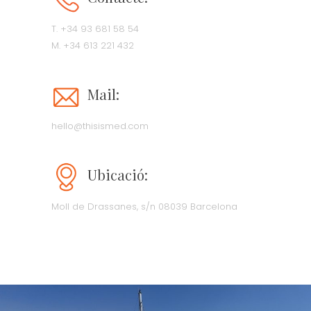
T. +34 93 681 58 54
M. +34 613 221 432
Mail:
hello@thisismed.com
Ubicació:
Moll de Drassanes, s/n
08039 Barcelona