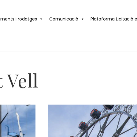
iments i rodatges
Comunicació
Plataforma Licitació 
 Vell