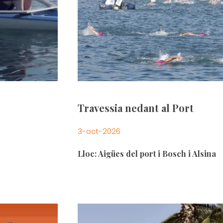
Travessia nedant al Port
3-oct-2026
Lloc: Aigües del port i Bosch i Alsina