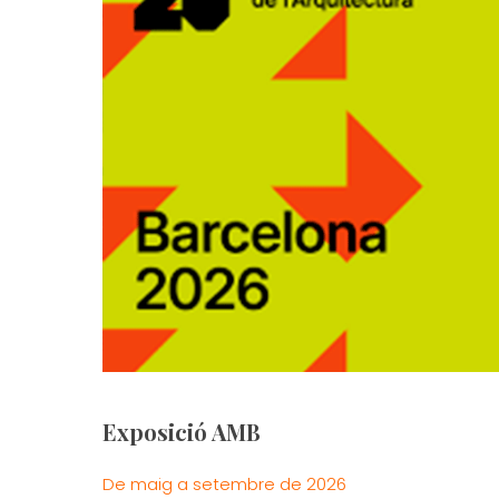
Exposició AMB
De maig a setembre de 2026