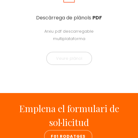
Descàrrega de plànols
PDF
Arxiu pdf descarregable
multiplataforma
Veure plànol
Emplena el formulari de
sol·licitud
F01 RODATGES