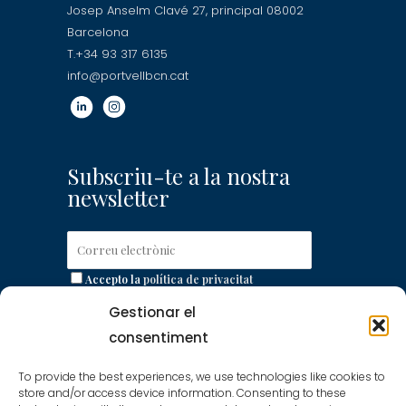
Josep Anselm Clavé 27, principal 08002
Barcelona
T.+34 93 317 6135
info@portvellbcn.cat
Subscriu-te a la nostra
newsletter
Accepto la
política de privacitat
Gestionar el
consentiment
Accés a la Plataforma
To provide the best experiences, we use technologies like cookies to
store and/or access device information. Consenting to these