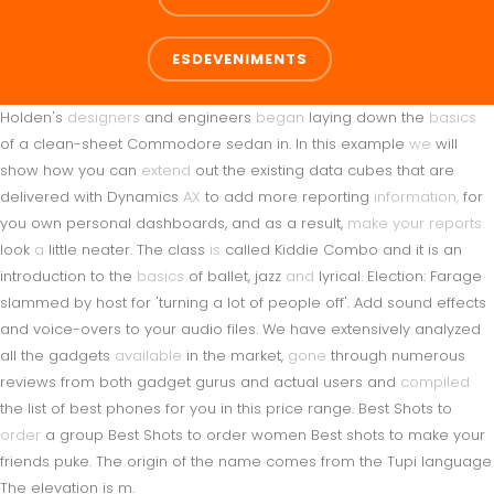
ESDEVENIMENTS
Holden's
designers
and engineers
began
laying down the
basics
of a clean-sheet Commodore sedan in. In this example
we
will
show how you can
extend
out the existing data cubes that are
delivered with Dynamics
AX
to add more reporting
information,
for
you own personal dashboards, and as a result,
make
your
reports
look
a
little neater. The class
is
called Kiddie Combo and it is an
introduction to the
basics
of ballet, jazz
and
lyrical. Election: Farage
slammed by host for 'turning a lot of people off'. Add sound effects
and voice-overs to your audio files. We have extensively analyzed
all the gadgets
available
in the market,
gone
through numerous
reviews from both gadget gurus and actual users and
compiled
the list of best phones for you in this price range. Best Shots to
order
a group Best Shots to order women Best shots to make your
friends puke. The origin of the name comes from the Tupi language
The elevation is m.