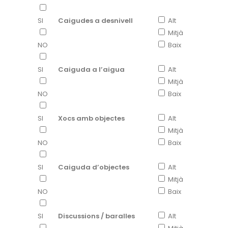
SI
Caigudes a desnivell
Alt
Mitjà
NO
Baix
SI
Caiguda a l’aigua
Alt
Mitjà
NO
Baix
SI
Xocs amb objectes
Alt
Mitjà
NO
Baix
SI
Caiguda d’objectes
Alt
Mitjà
NO
Baix
SI
Discussions / baralles
Alt