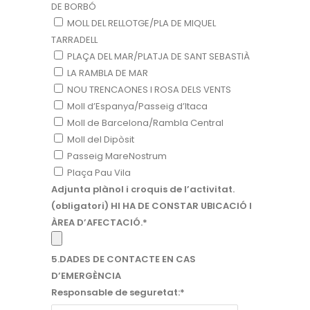
DE BORBÓ
MOLL DEL RELLOTGE/PLA DE MIQUEL
TARRADELL
PLAÇA DEL MAR/PLATJA DE SANT SEBASTIÀ
LA RAMBLA DE MAR
NOU TRENCAONES I ROSA DELS VENTS
Moll d’Espanya/Passeig d’Itaca
Moll de Barcelona/Rambla Central
Moll del Dipòsit
Passeig MareNostrum
Plaça Pau Vila
Adjunta plànol i croquis de l’activitat.
(obligatori) HI HA DE CONSTAR UBICACIÓ I
ÀREA D’AFECTACIÓ.*
5.DADES DE CONTACTE EN CAS
D’EMERGÈNCIA
Responsable de seguretat:*