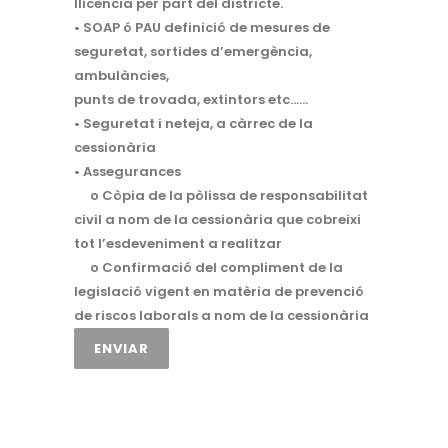
llicència per part del districte.
• SOAP ó PAU definició de mesures de
seguretat, sortides d’emergència,
ambulàncies,
punts de trovada, extintors etc……
• Seguretat i neteja, a càrrec de la
cessionària
• Assegurances
o Còpia de la pòlissa de responsabilitat
civil a nom de la cessionària que cobreixi
tot l’esdeveniment a realitzar
o Confirmació del compliment de la
legislació vigent en matèria de prevenció
de riscos laborals a nom de la cessionària