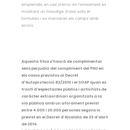
emplenats, en cas d’error en l’enviament es
mostrarà un missatge d’avis sota el
formulari, i es marcaran els camps amb
errors.
Aquesta fitxa s’haurà de complimentar
sens perjudici del compliment del PAU en
els casos previstos al Decret
d’Autoprotecció 82/2010 i el SOAP quan es
tracti d’espectacles públics i activitats de
caràcter extraordinari organitzats a la
via pública amb un aforament previst
entre 4.000 i 20.000 persones segons lo
previst en el Decret d’Alcaldia de 23 d’abril
de 2014.