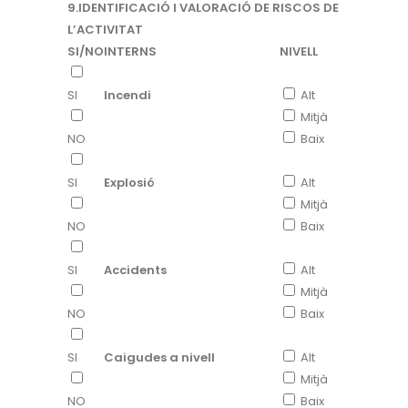
9.IDENTIFICACIÓ I VALORACIÓ DE RISCOS DE
L’ACTIVITAT
SI/NO
INTERNS
NIVELL
SI
Incendi
Alt
Mitjà
NO
Baix
SI
Explosió
Alt
Mitjà
NO
Baix
SI
Accidents
Alt
Mitjà
NO
Baix
SI
Caigudes a nivell
Alt
Mitjà
NO
Baix