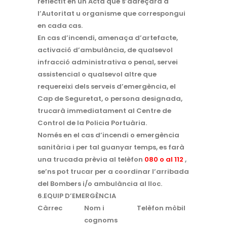
reflectit en un Acta que s’adreçarà a
l’Autoritat u organisme que correspongui
en cada cas.
En cas d’incendi, amenaça d’artefacte,
activació d’ambulància, de qualsevol
infracció administrativa o penal, servei
assistencial o qualsevol altre que
requereixi dels serveis d’emergència, el
Cap de Seguretat, o persona designada,
trucarà immediatament al Centre de
Control de la Policia Portuària.
Només en el cas d’incendi o emergència
sanitària i per tal guanyar temps, es farà
una trucada prèvia al telèfon
080 o al 112
,
se’ns pot trucar per a coordinar l’arribada
del Bombers i/o ambulància al lloc.
6.EQUIP D’EMERGÈNCIA
Càrrec
Nom i
Telèfon mòbil
cognoms