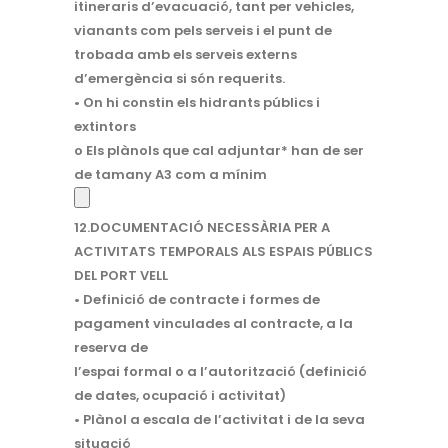
itineraris d’evacuació, tant per vehicles,
vianants com pels serveis i el punt de
trobada amb els serveis externs
d’emergència si són requerits.
• On hi constin els hidrants públics i
extintors
o Els plànols que cal adjuntar* han de ser
de tamany A3 com a mínim
12.DOCUMENTACIÓ NECESSÀRIA PER A
ACTIVITATS TEMPORALS ALS ESPAIS PÚBLICS
DEL PORT VELL
• Definició de contracte i formes de
pagament vinculades al contracte, a la
reserva de
l’espai formal o a l’autorització (definició
de dates, ocupació i activitat)
• Plànol a escala de l’activitat i de la seva
situació