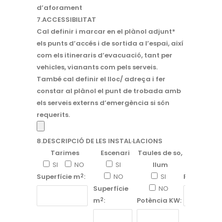
d’aforament
7.ACCESSIBILITAT
Cal definir i marcar en el plànol adjunt*
els punts d’accés i de sortida a l’espai, així
com els itineraris d’evacuació, tant per
vehicles, vianants com pels serveis.
També cal definir el lloc/ adreça i fer
constar al plànol el punt de trobada amb
els serveis externs d’emergència si són
requerits.
8.DESCRIPCIÓ DE LES INSTAL·LACIONS
Tarimes
Escenari
Taules de so,
Grups ele
SI
NO
SI
llum
SI
2
Superfície m
:
NO
SI
Potència K
Superfície
NO
2
m
:
Potència KW: