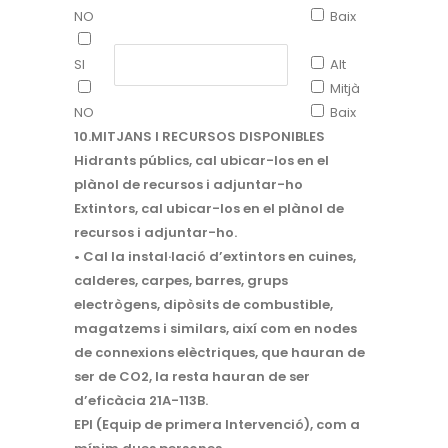
NO
Baix
SI
Alt
Mitjà
NO
Baix
10.MITJANS I RECURSOS DISPONIBLES
Hidrants públics, cal ubicar-los en el
plànol de recursos i adjuntar-ho
Extintors, cal ubicar-los en el plànol de
recursos i adjuntar-ho.
• Cal la instal·lació d’extintors en cuines,
calderes, carpes, barres, grups
electrògens, dipòsits de combustible,
magatzems i similars, així com en nodes
de connexions elèctriques, que hauran de
ser de CO2, la resta hauran de ser
d’eficàcia 21A-113B.
EPI (Equip de primera Intervenció), com a