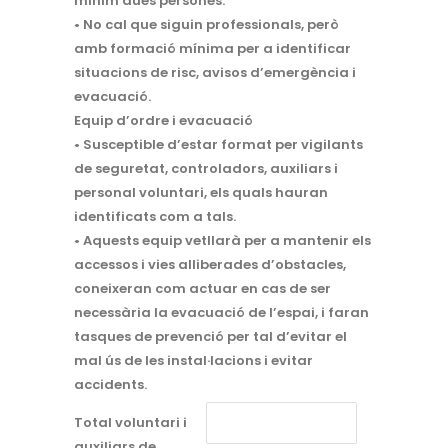
mínim dues persones.
• No cal que siguin professionals, però
amb formació mínima per a identificar
situacions de risc, avisos d’emergència i
evacuació.
Equip d’ordre i evacuació
• Susceptible d’estar format per vigilants
de seguretat, controladors, auxiliars i
personal voluntari, els quals hauran
identificats com a tals.
• Aquests equip vetllarà per a mantenir els
accessos i vies alliberades d’obstacles,
coneixeran com actuar en cas de ser
necessària la evacuació de l’espai, i faran
tasques de prevenció per tal d’evitar el
mal ús de les instal·lacions i evitar
accidents.
Total voluntari i
auxiliars de