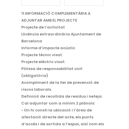
11.INFORMACIÓ COMPLEMENTÀRIA A
ADJUNTAR AMB EL PROJECTE
Projecte de l’activitat
Llicència extraordinària Ajuntament de
Barcelona
Informe d’impacte acústic
Projecte tècnic visat.
Projecte elèctric visat.
Pòlissa de responsabilitat civil
(obligatòria)
Acompliment de la llei de prevenció de
riscos laborals.
Definició de recollida de residus i neteja.
Cal adjuntar com a mínim 2 plànols:
• On hi consti la ubicació i l’àrea de
afectació directe del acte, els punts
d’accés i de sortida a l’espai, així com els