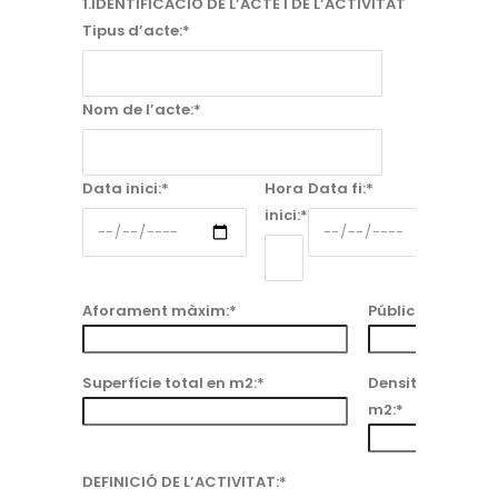
1.IDENTIFICACIÓ DE L’ACTE I DE L’ACTIVITAT
Tipus d’acte:*
Nom de l’acte:*
Data inici:*
Hora
Data fi:*
inici:*
f
Aforament màxim:*
Públic total esti
Superfície total en m2:*
Densitat, número
m2:*
DEFINICIÓ DE L’ACTIVITAT:*