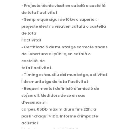
• Projecte tècnic visat en català o castellà
de tota l’activitat
• Sempre que sigui de 10kw o superior:
projecte elèctric visat en català o castellà
de tota
l’activitat
• Certificació de muntatge correcte abans
de l’obertura al públic, en català o
castellà, de
tota l’activitat
• Timing exhaustiu del muntatge, activitat
i desmuntatge de tota l’activitat
• Requeriments i definició d’emissió de
so/soroll. Medidors de so en cas
d’escenaris i
carpes. 65Db màxim diurn fins 22h., a
partir d’aquí 41Db. Informe d’impacte
acústic i