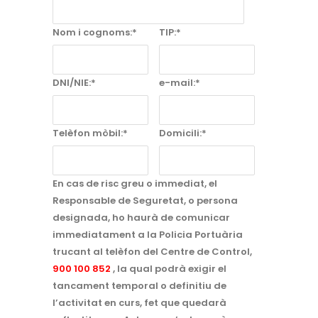
Nom i cognoms:*
TIP:*
DNI/NIE:*
e-mail:*
Telèfon mòbil:*
Domicili:*
En cas de risc greu o immediat, el
Responsable de Seguretat, o persona
designada, ho haurà de comunicar
immediatament a la Policia Portuària
trucant al telèfon del Centre de Control,
900 100 852
, la qual podrà exigir el
tancament temporal o definitiu de
l’activitat en curs, fet que quedarà