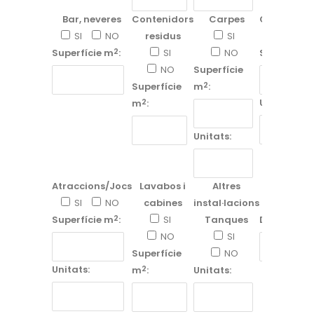
Bar, neveres
Contenidors
Carpes
Cuines/ga
SI
NO
residus
SI
SI
2
Superfície m
:
SI
NO
Superfície
NO
Superfície
2
Superfície
m
:
2
Unitats:
m
:
Unitats:
Atraccions/Jocs
Lavabos i
Altres
Alt
SI
NO
cabines
instal·lacions
SI
2
Superfície m
:
SI
Tanques
Dades:
NO
SI
Superfície
NO
Unitats:
2
m
:
Unitats: