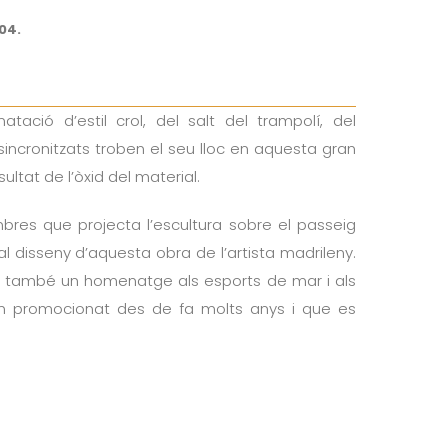
04.
tació d’estil crol, del salt del trampolí, del
sincronitzats troben el seu lloc en aquesta gran
ultat de l’òxid del material.
ombres que projecta l’escultura sobre el passeig
 disseny d’aquesta obra de l’artista madrileny.
és també un homenatge als esports de mar i als
an promocionat des de fa molts anys i que es