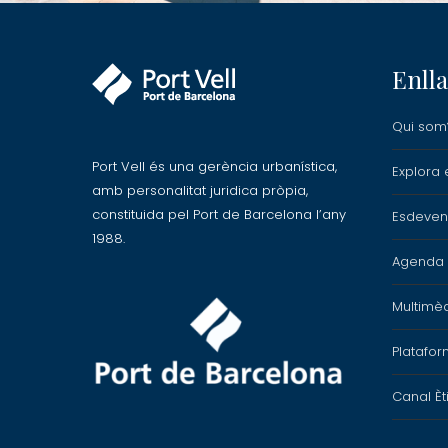
Enlla
Qui som
Port Vell és una gerència urbanística,
Explora e
amb personalitat juridica pròpia,
constituida pel Port de Barcelona l’any
Esdeven
1988.
Agenda P
Multimè
Platafor
Canal Èt