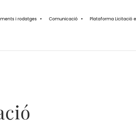
iments i rodatges
Comunicació
Plataforma Licitació 
ació