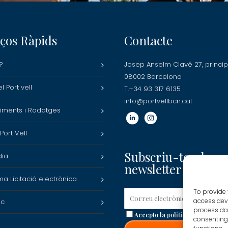
ços Ràpids
Contacte
?
Josep Anselm Clavé 27, princip
08002 Barcelona
l Port vell
T.+34 93 317 6135
info@portvellbcn.cat
iments i Rodatges
ort Vell
Subscriu-te a la no
dia
newsletter
ma Licitació electrònica
To provide 
access devi
ic
process dat
Accepto la
política de privacita
consenting 