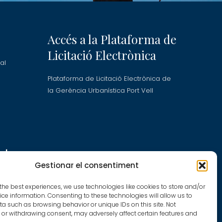
Accés a la Plataforma de
Licitació Electrònica
al
Plataforma de Licitació Electrònica de
la Gerència Urbanística Port Vell
stra
Gestionar el consentiment
the best experiences, we use technologies like cookies to store and/or
ce information. Consenting to these technologies will allow us to
a such as browsing behavior or unique IDs on this site. Not
t
or withdrawing consent, may adversely affect certain features and