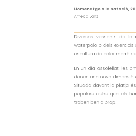
Homenatge a la natació, 20
Alfredo Lanz
s
Diversos vessants de la na
waterpolo o dels exercicis 
escultura de color marró res
En un dia assolellat, les 
donen una nova dimensió al
Situada davant la platja 
populars clubs que els h
troben ben a prop.