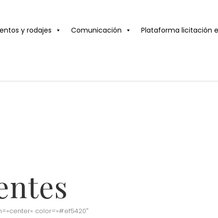
entos y rodajes
Comunicación
Plataforma licitación 
entes
n=»center» color=»#ef5420″