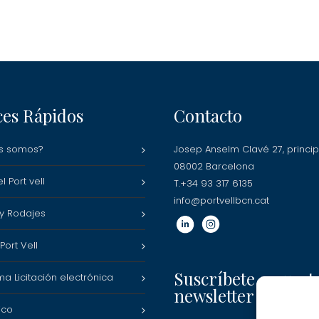
ces Rápidos
Contacto
s somos?
Josep Anselm Clavé 27, princip
08002 Barcelona
l Port vell
T.+34 93 317 6135
info@portvellbcn.cat
 y Rodajes
ort Vell
Suscríbete a nuest
ma Licitación electrónica
newsletter
ico