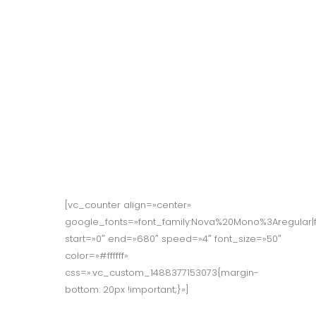
Reserva tu e
Port Vell
[vc_counter align=»center»
google_fonts=»font_family:Nova%20Mono%3Aregular|
start=»0″ end=»680″ speed=»4″ font_size=»50″
color=»#ffffff»
css=».vc_custom_1488377153073{margin-
bottom: 20px !important;}»]
Happy Clientes