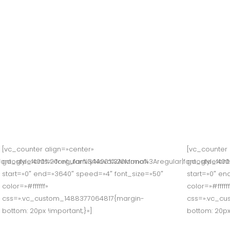
spacio en el
Podrás organi
Nuestros esp
Ver más
[vc_counter align=»center»
[vc_counter 
font_style:400%20regular%3A400%3Anormal»
google_fonts=»font_family:Nova%20Mono%3Aregular|font_style:4
google_font
start=»0″ end=»3640″ speed=»4″ font_size=»50″
start=»0″ en
color=»#ffffff»
color=»#ffffff
css=».vc_custom_1488377064817{margin-
css=».vc_cu
bottom: 20px !important;}»]
bottom: 20px
Proyectos Finished