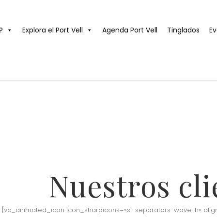
?
Explora el Port Vell
Agenda Port Vell
Tinglados
Ev
Nuestros cli
[vc_animated_icon icon_sharpicons=»si-separators-wave-h» alig