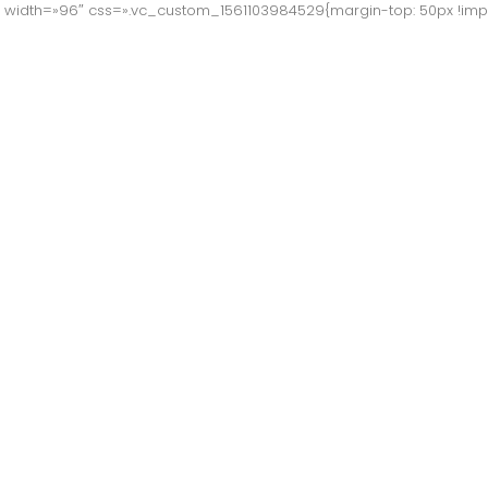
width=»96″ css=».vc_custom_1561103984529{margin-top: 50px !impo