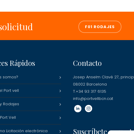
solicitud
F01 RODAJES
ces Rápidos
Contacto
s somos?
Josep Anselm Clavé 27, princip
08002 Barcelona
l Port vell
T.+34 93 317 6135
info@portvellbcn.cat
 y Rodajes
ort Vell
Suscríbete a nuest
ma Licitación electrónica