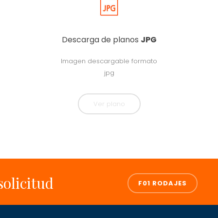
Descarga de planos
JPG
Imagen descargable formato
jpg
Ver plano
solicitud
F01 RODAJES