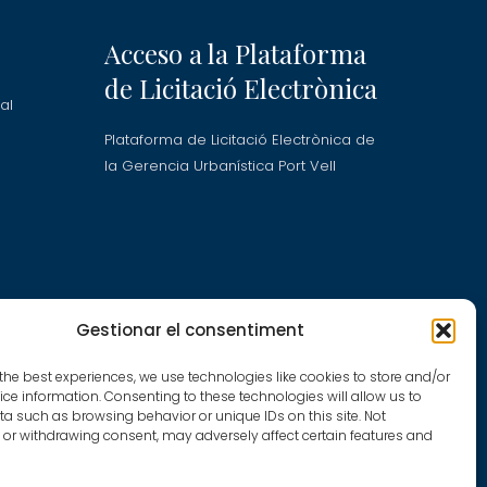
Acceso a la Plataforma
de Licitació Electrònica
al
Plataforma de Licitació Electrònica de
la Gerencia Urbanística Port Vell
ra
Gestionar el consentiment
the best experiences, we use technologies like cookies to store and/or
ce information. Consenting to these technologies will allow us to
a such as browsing behavior or unique IDs on this site. Not
d
or withdrawing consent, may adversely affect certain features and