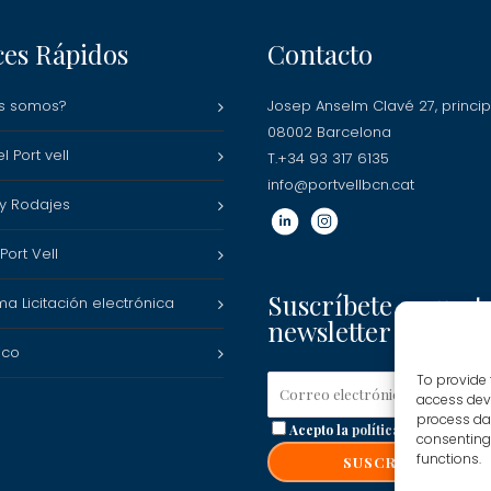
ces Rápidos
Contacto
s somos?
Josep Anselm Clavé 27, princip
08002 Barcelona
l Port vell
T.+34 93 317 6135
info@portvellbcn.cat
 y Rodajes
ort Vell
Suscríbete a nuest
ma Licitación electrónica
newsletter
ico
To provide 
access devi
process dat
Acepto la
política de privacida
consenting 
functions.