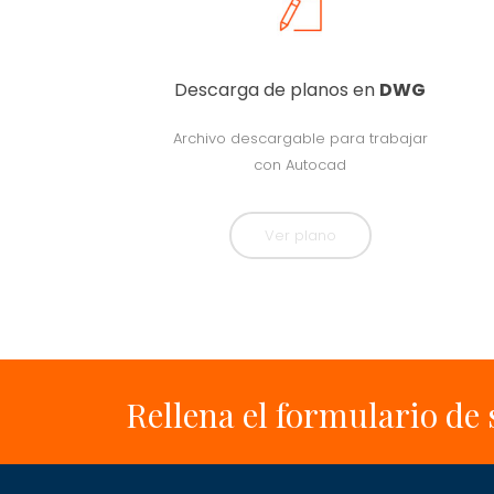
Descarga de planos en
DWG
Archivo descargable para trabajar
con Autocad
Ver plano
Rellena el formulario de 