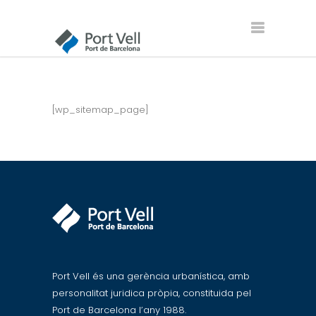
[wp_sitemap_page]
Port Vell és una gerència urbanística, amb
personalitat juridica pròpia, constituida pel
Port de Barcelona l’any 1988.