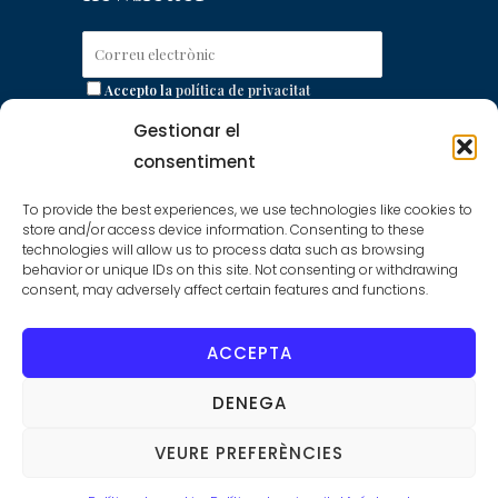
Accepto la
política de privacitat
Gestionar el
consentiment
Accés a la Plataforma
To provide the best experiences, we use technologies like cookies to
store and/or access device information. Consenting to these
de Licitació Electrònica
technologies will allow us to process data such as browsing
behavior or unique IDs on this site. Not consenting or withdrawing
consent, may adversely affect certain features and functions.
Plataforma de Licitació Electrònica de la
Gerència Urbanística Port Vell
ACCEPTA
DENEGA
© G.U Port Vell de la Autoridad Portuaria de
VEURE PREFERÈNCIES
Barcelona, ALL RIGHTS RESERVED |
Aviso Legal
|
Política de Privacidad
|
Política de Cookies