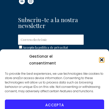
Subscriu-te a la nostra
newsletter
Accepto la
política de privacitat
Gestionar el
consentiment
Accés a la Plataforma
To provide the best experiences, we use technologies like cookies to
store and/or access device information. Consenting to these
de Licitació Electrònica
technologies will allow us to process data such as browsing
behavior or unique IDs on this site. Not consenting or withdrawing
consent, may adversely affect certain features and functions.
Plataforma de Licitació Electrònica de la
Gerència Urbanística Port Vell
ACCEPTA