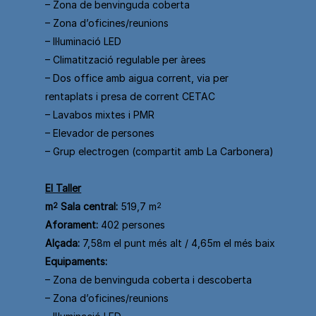
– Zona de benvinguda coberta
– Zona d’oficines/reunions
– Il·luminació LED
– Climatització regulable per àrees
– Dos office amb aigua corrent, via per
rentaplats i presa de corrent CETAC
– Lavabos mixtes i PMR
– Elevador de persones
– Grup electrogen (compartit amb La Carbonera)
El Taller
m
2
Sala central:
519,7 m
2
Aforament:
402 persones
Alçada:
7,58m el punt més alt / 4,65m el més baix
Equipaments:
– Zona de benvinguda coberta i descoberta
– Zona d’oficines/reunions