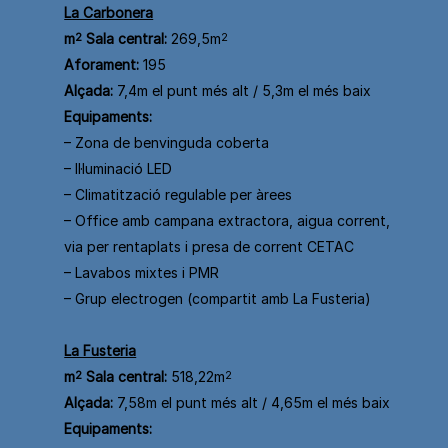
La Carbonera
m
2
Sala central:
269,5m
2
Aforament:
195
Alçada:
7,4m el punt més alt / 5,3m el més baix
Equipaments:
– Zona de benvinguda coberta
– Il·luminació LED
– Climatització regulable per àrees
– Office amb campana extractora, aigua corrent,
via per rentaplats i presa de corrent CETAC
– Lavabos mixtes i PMR
– Grup electrogen (compartit amb La Fusteria)
La Fusteria
m
2
Sala central:
518,22m
2
Alçada:
7,58m el punt més alt / 4,65m el més baix
Equipaments: