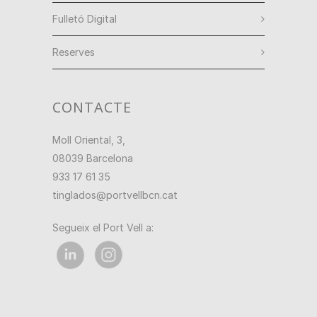
Fulletó Digital
Reserves
CONTACTE
Moll Oriental, 3,
08039 Barcelona
933 17 61 35
tinglados@portvellbcn.cat
Segueix el Port Vell a: